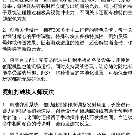
效果，每块砖块碎裂时都会绽放出绚丽的光效。精心打造的粒
子系统让碰撞过程极具视觉冲击力，不同关卡还配有独特的主
题配色方案。
2、创新关卡设计：拥有300多个手工打造的特色关卡，每一关
都经过精心的平衡调整。特殊砖块具备独特属性，例如反弹、
爆炸或传送效果。随着游戏进度的推进，还会解锁渐变砖、移
动障碍等新颖元素。
3、跨平台适配：完美适配从手机到平板的各类设备，即便是
低配机型也能流畅运行。同时支持离线游玩，让你随时随地都
能享受游戏乐趣。此外，19种语言的本地化设置，可确保全球
玩家都能无障碍体验。
霓虹打砖块大师玩法
1、精准弹射系统：借助触控操作来调整发射角度，长按进行
蓄力能够提高初始速度。创新设计的辅助瞄准线有助于预判弹
射轨迹，与此同时还保留了手动操作的技巧发挥空间。当连续
命中相同颜色的砖块时，会触发连锁反应。
2、道具组合策略：关卡里会随机出现加速、分身、爆破这类