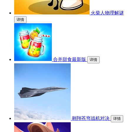
火柴人物理解谜
详情
合并甜食最新版
详情
翱翔苍穹战机对决
详情