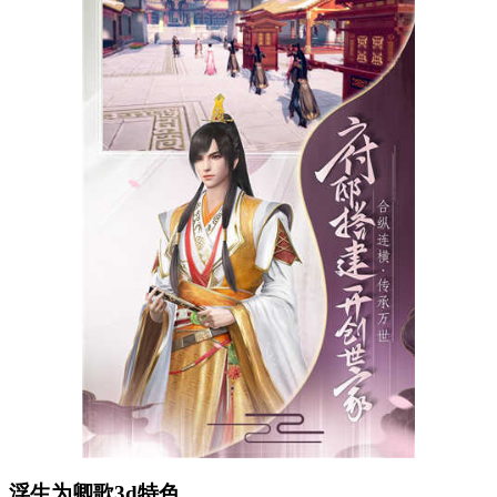
浮生为卿歌3d特色