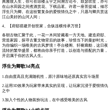
典雅致人生，你可在琼楼玉宇之间溯古论今、鼓瑟吹笙，亦可
在山水田园之间煮酒赏花、下棋品茗。许君一座菩提城，倾尽
浮生只为卿。在这纷繁复杂的爱恨情仇之中，只愿与卿共赏这
江山美好的山河人间；
4、【府邸搭建开创世家，合纵连横传承万世】
各朝古物汇聚于此，一花一木间皆藏着一方天地。建造府邸、
营造家园，探寻古董文物背后的故事，珍惜当下的曼妙时光，
为你编织一场唯美的古风梦境！亭台楼阁、轩榭廊舫，这日夜
流转的繁华盛景，都将由你亲手打造，以创造与搭配的力量，
开启属于你的古风人生。
浮生为卿歌3d亮点
1.自由度高且充满随机性，原汁原味地还原真实宫斗场景
2.运用3D效果为玩家带来真实的呈现，让玩家沉浸于爱恨情仇
之中
3.加入个性的人物装扮玩法，在中感受唯美的古风