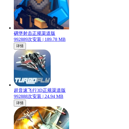
碉堡射击正规渠道版
992889
次安装 |
189.78 MB
详情
超音速飞行3D正规渠道版
992888
次安装 |
24.94 MB
详情