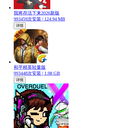
我将存活下来2026新版
993459
次安装 |
124.94 MB
详情
和平精英轻量版
993448
次安装 |
1.98 GB
详情