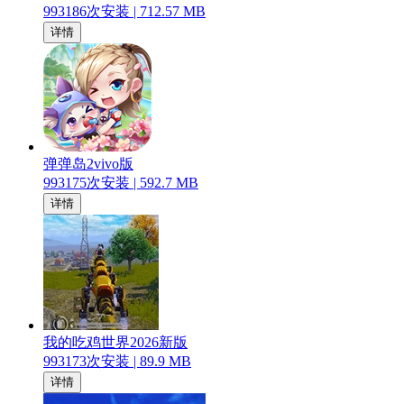
993186
次安装 |
712.57 MB
详情
弹弹岛2vivo版
993175
次安装 |
592.7 MB
详情
我的吃鸡世界2026新版
993173
次安装 |
89.9 MB
详情