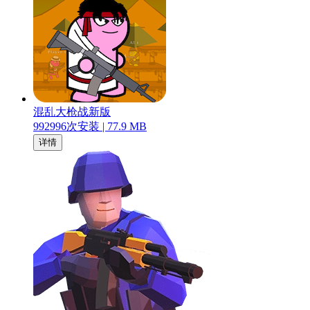
混乱大枪战新版
992996
次安装 |
77.9 MB
详情