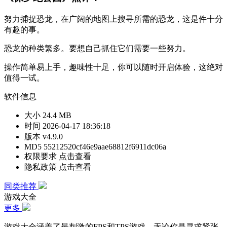
努力捕捉恐龙，在广阔的地图上搜寻所需的恐龙，这是件十分
有趣的事。
恐龙的种类繁多。要想自己抓住它们需要一些努力。
操作简单易上手，趣味性十足，你可以随时开启体验，这绝对
值得一试。
软件信息
大小
24.4 MB
时间
2026-04-17 18:36:18
版本
v4.9.0
MD5
55212520cf46e9aae68812f6911dc06a
权限要求
点击查看
隐私政策
点击查看
同类推荐
游戏大全
更多
游戏大全涵盖了最刺激的FPS和TPS游戏。无论你是寻求紧张