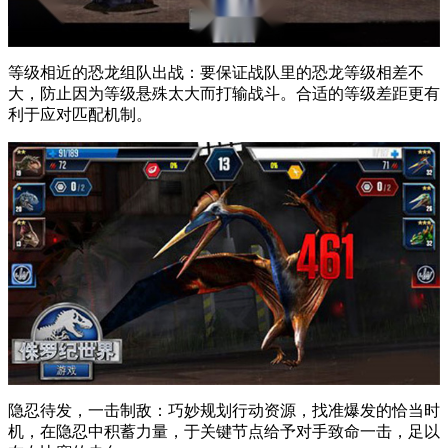
等级相近的恐龙组队出战：要保证战队里的恐龙等级相差不
大，防止因为等级悬殊太大而打输战斗。合适的等级差距更有
利于应对匹配机制。
隐忍待发，一击制敌：巧妙规划行动资源，找准爆发的恰当时
机，在隐忍中积蓄力量，于关键节点给予对手致命一击，足以