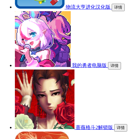
物流大亨进化汉化版
详情
我的勇者电脑版
详情
蔷薇格斗2解锁版
详情