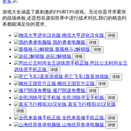
更多
游戏大全涵盖了最刺激的FPS和TPS游戏。无论你是寻求紧张
的战场体验,还是想在虚拟世界中进行战术对抗,我们的精选列
表都能满足你的需求。
物流大亨进化汉化版
详情
我的勇者电脑版
详情
蔷薇格斗2解锁版
详情
远征2解锁版
详情
芭比公主时尚女王
训练营手机正版
详情
死亡飞车2直装游戏版
详情
螺丝王国官方正版
详情
僵尸阴谋免费版
详情
全民消除寻宝手机版
详情
真实飞行模拟3D汉化版
详情
全民来装修手机正版
详情
山海经异兽录电脑版
详情