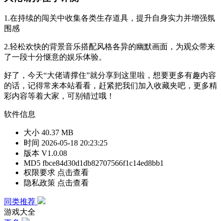
1.在持续的闯关中收集各类生存道具，提升自身实力并增强氛
围感
2.轻松欢快的背景音乐搭配风格各异的幽默画面，为观众带来
了一段十分惬意的娱乐体验。
好了，今天“大佬请撑住”就分享到这里啦，想要更多有趣内容
的话，记得常来本站看看，赶紧把我们加入收藏夹吧，更多精
彩内容等着大家，可别错过哦！
软件信息
大小
40.37 MB
时间
2026-05-18 20:23:25
版本
V1.0.08
MD5
fbce84d30d1db82707566f1c14ed8bb1
权限要求
点击查看
隐私政策
点击查看
同类推荐
游戏大全