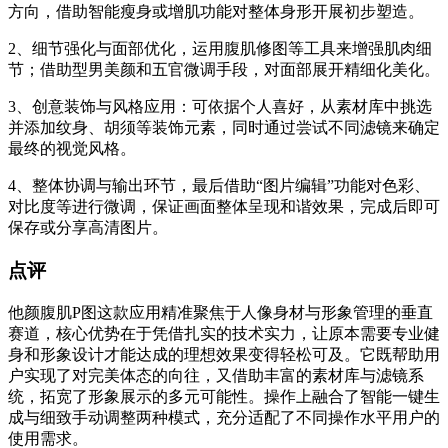
方向，借助智能瘦身或增肌功能对整体身形开展初步塑造。
2、细节强化与面部优化，运用腹肌修图等工具来增强肌肉细
节；借助型男美颜和五官微调手段，对面部展开精细化美化。
3、创意装饰与风格应用：可依据个人喜好，从素材库中挑选
并添加纹身、胡须等装饰元素，同时通过尝试不同滤镜来确定
最终的视觉风格。
4、整体协调与输出环节，最后借助“图片编辑”功能对色彩、
对比度等进行微调，保证画面整体呈现和谐效果，完成后即可
保存或分享高清图片。
点评
他颜腹肌P图这款应用精准聚焦于人像身材与形象管理的垂直
赛道，核心优势在于凭借扎实的技术实力，让原本需要专业健
身和形象设计才能达成的理想效果变得轻松可及。它既帮助用
户实现了对完美体态的向往，又借助丰富的素材库与滤镜系
统，拓宽了形象展示的多元可能性。操作上融合了智能一键生
成与细致手动调整两种模式，充分适配了不同操作水平用户的
使用需求。