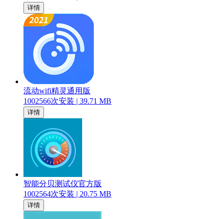
详情
流动wifi精灵通用版
1002566
次安装 |
39.71 MB
详情
智能分贝测试仪官方版
1002564
次安装 |
20.75 MB
详情