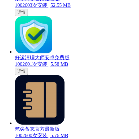
1002603
次安装 |
52.55 MB
详情
好运清理大师安卓免费版
1002601
次安装 |
5.58 MB
详情
笔尖备忘官方最新版
1002600
次安装 |
5.76 MB