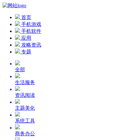
首页
手机游戏
手机软件
应用
攻略资讯
专题
全部
生活服务
资讯阅读
主题美化
系统工具
商务办公