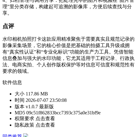
4、归档管理与调用分享：把处理完毕的图片和视频在“图片管
理”里分类存储，构建起可追溯的影像库，方便后续查找与分
享。
点评
水印相机拍照打卡这款应用精准聚焦于需要真实且规范记录的
影像采集场景，它的核心价值是把基础的拍摄工具升级成拥
有“真实性认证”和“专业化标识”功能的生产力工具。凭借智能
信息叠加与强大的水印功能，它尤其适用于工程记录、行政执
法、电商实拍、个人创作版权保护等对信息可信度和规范性有
要求的领域。
软件信息
大小
117.86 MB
时间
2026-07-07 23:50:08
版本
v1.0.7 最新版
MD5
09c51f862833bcc7393c375a0e31bf9e
权限要求
点击查看
隐私政策
点击查看
同类推荐