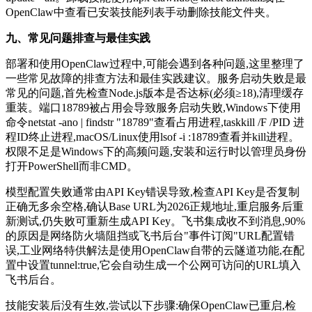
OpenClaw中查看已安装技能列表手动删除技能文件夹。
九、常见问题排查与最佳实践
部署和使用OpenClaw过程中,可能会遇到各种问题,这里整理了
一些常见故障的排查方法和最佳实践建议。服务启动失败是最
常见的问题,首先检查Node.js版本是否达标(必须≥18),清理缓存
重装。端口18789被占用会导致服务启动失败,Windows下使用
命令netstat -ano | findstr "18789"查看占用进程,taskkill /F /PID 进
程ID终止进程,macOS/Linux使用lsof -i :18789查看并kill进程。
权限不足是Windows下的高频问题,安装和运行时以管理员身份
打开PowerShell而非CMD。
模型配置失败通常由API Key错误导致,检查API Key是否复制
正确无多余空格,确认Base URL为2026正规地址,重启服务后重
新测试,仍失败可重新生成API Key。飞书集成收不到消息,90%
的原因是网络防火墙阻挡或飞书后台"事件订阅"URL配置错
误,工业网络特供解法是使用OpenClaw自带的云隧道功能,在配
置中设置tunnel:true,它会自动生成一个公网可访问的URL填入
飞书后台。
技能安装后没有生效,尝试以下步骤:确保OpenClaw已重启,检