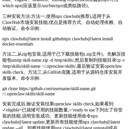
which npx(应该显示/usr/bin/npx或类似路径)。
三种安装方法:方法一,使用npx clawhub(推荐),适用于从
ClawHub市场安装技能,优点是推荐方式、自动处理依赖、自
动验证。命令示例:
npx clawhub@latest install githubnpx clawhub@latest install
docker-essentials
方法二,从zip包安装,适用于已下载技能包(.zip文件)。先解压技
能包unzip skill-name.zip -d /tmp/skills/,然后复制到技能目录cp -r
/tmp/skills/skill-name ~/.openclaw/skills/,最后验证安装openclaw
skills check。方法三,从GitHub克隆,适用于从源码仓库安装开
发版本。命令示例:
git clone https://github.com/username/skill-name.git
~/.openclaw/skills/skill-name
安装完成后,验证安装结果openclaw skills check,如果看到
✓eligible=已就绪可用的技能数量,✅ready to use下列出了你安
装的技能,说明安装成功。更新技能使用命令npx
clawhub@latest update,更新所有技能使用npx clawhub@latest
update --all。卸载技能使用npx clawhub@latest uninstall或在