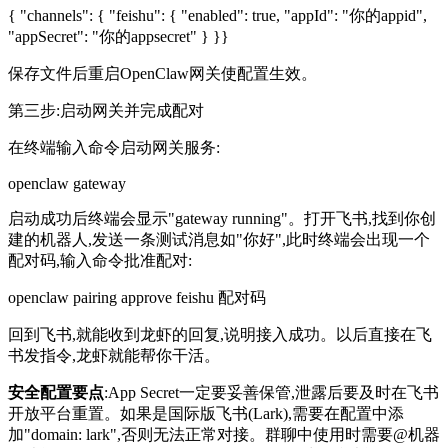
{ "channels": { "feishu": { "enabled": true, "appId": "你的appid",
"appSecret": "你的appsecret" } }}
保存文件后重启OpenClaw网关使配置生效。
第三步:启动网关并完成配对
在终端输入命令启动网关服务:
openclaw gateway
启动成功后终端会显示"gateway running"。打开飞书,找到你创
建的机器人,发送一条测试消息如"你好",此时终端会出现一个
配对码,输入命令批准配对:
openclaw pairing approve feishu 配对码
回到飞书,就能收到龙虾的回复,说明接入成功。以后直接在飞
书发指令,龙虾就能帮你干活。
安全配置要点
:App Secret一定要妥善保管,泄露后要及时在飞书
开放平台重置。如果是国际版飞书(Lark),需要在配置中添
加"domain: lark",否则无法正常对接。群聊中使用时需要@机器