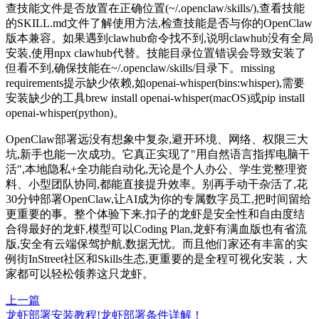
查技能文件是否放置在正确位置(~/.openclaw/skills/),查看技能
的SKILL.md文件了解使用方法,检查技能是否与你的OpenClaw
版本兼容。如果遇到clawhub命令找不到,说明clawhub没有全局
安装,使用npx clawhub代替。技能目录位置错误会导致安装了
但看不到,确保技能在~/.openclaw/skills/目录下。missing
requirements提示缺少依赖,如openai-whisper(bins:whisper),需要
安装缺少的工具brew install openai-whisper(macOS)或pip install
openai-whisper(python)。
OpenClaw部署远没有想象中复杂,避开环境、网络、权限三大
坑,新手也能一次成功。它真正实现了"用自然语言指挥电脑干
活",本地隐私+全功能自动化,无论是个人办公、学生党整理资
料、小型团队协同,都能直接提升效率。别再手动干杂活了,花
30分钟部署OpenClaw,让AI成为你的专属数字员工,把时间留给
更重要的事。整个体验下来,扣子的龙虾是安全性和自由度结
合得最好的龙虾,模型可以Coding Plan,龙虾有满血版也有省流
版,安全有云端保驾护航,数据无忧。而且他们家还有丰富的实
例街InStreet社区和Skills生态,更重要的是全程可视化安装，大
家都可以轻松领养这只龙虾。
上一篇
龙虾部署安装教程!龙虾部署条件详解！