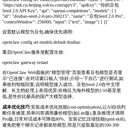
"https://ark.cn-beijing.volces.com/api/v3", "apiKey": "你的豆包
Seed 2.0 API Key", "api": "openai-completions", "models": [ {
"id": "doubao-seed-2-0-pro-260215", "name": "豆包Seed 2.0 Pro",
"contextWindow": 256000, "input": ["text", "image"] } ]}'
设置默认模型为豆包,确保优先调用:
openclaw config set models.default doubao
重启OpenClaw服务使配置生效:
openclaw gateway restart
在OpenClaw Web面板的"模型管理"页面查看豆包模型是否显
示"已连接",在对话窗口输入"你好,介绍一下自己"进行测试,如
果收到智能回复,说明模型接入成功。豆包Seed 2.0在中文理
解、长文档处理上表现优异,价格仅为海外模型的1/10甚至更
低,是性价比极高的国产大模型选择。
成本优化技巧
:安装成本优化技能(cost-optimization),让AI自动判
断任务难度,简单问答调用廉价模型(如Lite版),复杂推理才调用
Pro版,日常对话成本可降低80%。安装记忆压缩技能(qmd-skill),
避免把整个聊天记录都发给模型,而是只提取最近的100-300