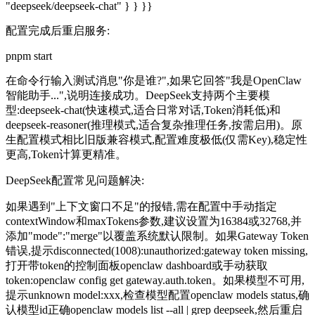
"deepseek/deepseek-chat" } } }}
配置完成后重启服务:
pnpm start
在命令行输入测试消息"你是谁?",如果它回答"我是OpenClaw
智能助手...",说明连接成功。DeepSeek支持两个主要模
型:deepseek-chat(快速模式,适合日常对话,Token消耗低)和
deepseek-reasoner(推理模式,适合复杂推理任务,按需启用)。原
生配置模式相比旧版兼容模式,配置难度极低(仅需Key),稳定性
更高,Token计算更精准。
DeepSeek配置常见问题解决:
如果遇到"上下文窗口不足"的报错,需在配置中手动指定
contextWindow和maxTokens参数,建议设置为16384或32768,并
添加"mode":"merge"以覆盖系统默认限制。如果Gateway Token
错误,提示disconnected(1008):unauthorized:gateway token missing,
打开带token的控制面板openclaw dashboard或手动获取
token:openclaw config get gateway.auth.token。如果模型不可用,
提示unknown model:xxx,检查模型配置openclaw models status,确
认模型id正确openclaw models list --all | grep deepseek,然后重启