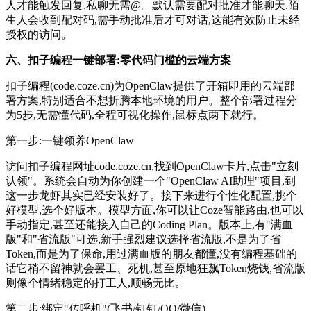
人才能触发回复,私聊无需@。默认需要配对批准才能聊天,陌
生人会收到配对码,需手动批准后才可对话,这能有效防止未经
授权的访问。
六、扣子编程一键部署:零代码门槛的云端方案
扣子编程(code.coze.cn)为OpenClaw提供了开箱即用的云端部
署方案,特别适合不想折腾本地环境的用户。整个部署过程分
为5步,无需懂代码,全程可视化操作,鼠标点两下就行。
第一步:一键领养OpenClaw
访问扣子编程网址code.coze.cn,找到OpenClaw卡片,点击"立刻
认领"。系统会自动为你创建一个"OpenClaw AI助理"项目,到
这一步龙虾其实已经安装好了。接下来进行个性化配置,挑个
好模型,选个好版本。模型方面,你可以让Coze智能路由,也可以
手动指定,甚至还能接入自己的Coding Plan。版本上,有"满血
版"和"省流版"可选,新手强烈建议选择省流版,不是为了省
Token,而是为了保命,用过满血版的朋友都懂,没有编程基础的
话它稍不留神就会罢工、死机,甚至原地狂飙Token烧钱,省流版
则像个情绪稳定的打工人,顺畅无比。
第二步:绑定"传呼机"(飞书/钉钉/QQ/微信)