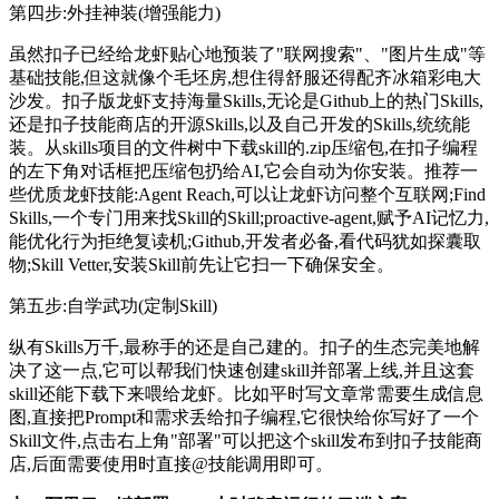
第四步:外挂神装(增强能力)
虽然扣子已经给龙虾贴心地预装了"联网搜索"、"图片生成"等
基础技能,但这就像个毛坯房,想住得舒服还得配齐冰箱彩电大
沙发。扣子版龙虾支持海量Skills,无论是Github上的热门Skills,
还是扣子技能商店的开源Skills,以及自己开发的Skills,统统能
装。从skills项目的文件树中下载skill的.zip压缩包,在扣子编程
的左下角对话框把压缩包扔给AI,它会自动为你安装。推荐一
些优质龙虾技能:Agent Reach,可以让龙虾访问整个互联网;Find
Skills,一个专门用来找Skill的Skill;proactive-agent,赋予AI记忆力,
能优化行为拒绝复读机;Github,开发者必备,看代码犹如探囊取
物;Skill Vetter,安装Skill前先让它扫一下确保安全。
第五步:自学武功(定制Skill)
纵有Skills万千,最称手的还是自己建的。扣子的生态完美地解
决了这一点,它可以帮我们快速创建skill并部署上线,并且这套
skill还能下载下来喂给龙虾。比如平时写文章常需要生成信息
图,直接把Prompt和需求丢给扣子编程,它很快给你写好了一个
Skill文件,点击右上角"部署"可以把这个skill发布到扣子技能商
店,后面需要使用时直接@技能调用即可。