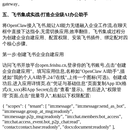
gateway。
五、飞书集成实战:打造企业级AI办公助手
将OpenClaw接入飞书,能让AI能力无缝融入企业工作流,在聊天
框中直接下达指令,无需切换应用,效率翻倍。飞书集成过程分
为创建企业自建应用、配置权限、安装飞书插件、绑定配对四
个核心步骤。
第一步:创建飞书企业自建应用
访问飞书开放平台open.feishu.cn,登录你的飞书账号,点击"创建
企业自建应用"。填写应用信息,名称如"OpenClaw AI助手",描
述如"我的个人AI助手,24/7在线",上传一个图标(可选)。创建成
功后,进入应用详情页,在"凭证与基础信息"页面复制App ID(格
式cli_xxx)和App Secret(点击"查看"显示)。然后进入"权限管
理"页面,点击"批量导入",粘贴以下权限配置:
{ "scopes": { "tenant": [ "im:message", "im:message:send_as_bot",
"im:message.group_at_msg:readonly",
"im:message.p2p_msg:readonly", "im:chat.members:bot_access",
"im:chat.access_event.bot_p2p_chat:read",
"contact:contact.base:readonly", "docs:document:readonly" ],