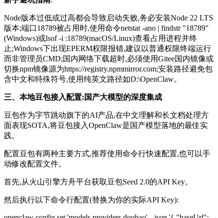
Node版本过低或过高都会导致启动失败,务必安装Node 22 LTS
版本;端口18789被占用时,使用命令netstat -ano | findstr "18789"
(Windows)或lsof -i :18789(macOS/Linux)查看占用进程并终
止;Windows下出现EPERM权限报错,建议以普通权限终端运行
而非管理员CMD;国内网络下载超时,必须使用Gitee国内镜像或
切换npm镜像源为https://registry.npmmirror.com;安装路径避免包
含中文和特殊符号,使用纯英文路径如D:\OpenClaw。
三、本地豆包接入配置:国产大模型的深度集成
豆包作为字节跳动旗下的AI产品,在中文理解和长文档处理方
面表现SOTA,将豆包接入OpenClaw是国产模型落地的最佳实
践。
配置豆包有两种主要方式,推荐使用命令行快速配置,也可以手
动修改配置文件。
首先,从火山引擎方舟平台获取豆包Seed 2.0的API Key。
然后执行以下命令行配置(替换为你的实际API Key):
openclaw config set 'models.providers.doubao' --json '{ "baseUrl":