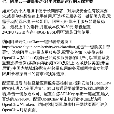
七、阿里云一键部署:7×24小时稳定运行的云端方案
如果你的个人电脑不便于长期部署、对系统安全性有较高要
求,或是单纯想快速上手使用,可选择云服务器一键部署方案,无
需手动配置环境,开箱即用。阿里云轻量应用服务器是最稳
妥、最易上手的选择,月度成本仅30-50元,最低配置
2vCPU+2GiB内存+40GB ESSD即可满足日常使用。
访问阿里云OpenClaw一键部署专题页面
https://www.aliyun.com/activity/ecs/clawdbot,点击"一键购买并部
署"。选购阿里云轻量应用服务器,配置参考如下:镜像选择
OpenClaw(Moltbot)镜像(已经购买服务器的用户可以重置系统
重新选择镜像),实例内存必须2GiB及以上,地域默认美国(弗吉
尼亚),中国内地域(除香港)的轻量应用服务器联网搜索功能受
限,时长根据自己的需求和预算选择。
配置完成后,前往轻量应用服务器控制台,找到安装好OpenClaw
的实例,进入"应用详情"。端口放通需要放通对应端口的防火
墙,单击一键放通即可。配置百炼API-Key,单击一键配置,输入
百炼的API-Key。配置OpenClaw,单击执行命令,生成访问
OpenClaw的Token。访问控制页面,单击打开网站页面可进入
OpenClaw对话页面。