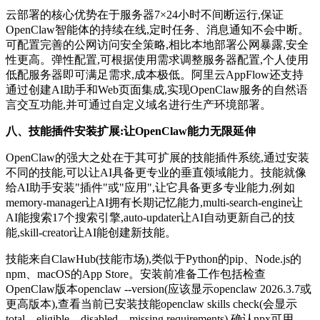
云部署的核心优势在于服务器7×24小时不间断运行,保证
OpenClaw智能体的持续在线,定时任务、消息通知不会中断。
可配置完善的公网访问安全策略,相比本地部署公网暴露,安全
性更高。弹性配置,可根据使用需求调整服务器配置,个人使用
低配服务器即可满足需求,成本极低。阿里云AppFlow还支持
通过创建AI助手和Web页面集成,实现OpenClaw服务的自然语
言交互功能,并可通过自定义域名进行生产环境部署。
八、技能插件安装扩展:让OpenClaw能力无限延伸
OpenClaw的强大之处在于其可扩展的技能插件系统,通过安装
不同的技能,可以让AI具备更专业的垂直领域能力。技能就像
给AI助手安装"插件"或"应用",让它具备更多专业能力,例如
memory-manager让AI拥有长期记忆能力,multi-search-engine让
AI能搜索17个搜索引擎,auto-updater让AI自动更新自己的技
能,skill-creator让AI能创建新技能。
技能来自ClawHub(技能市场),类似于Python的pip、Node.js的
npm、macOS的App Store。安装前准备工作包括检查
OpenClaw版本openclaw --version(应该显示openclaw 2026.3.7或
更高版本),查看当前已安装技能openclaw skills check(会显示
total、eligible、disabled、missing requirements),确认npx可用