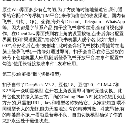
原生Web界面多少有点简陋,为了方便随时随地差遣它,我们通
常给它配个"传呼机"(IM平台),来作为信息的收发渠道。国内有
飞书、钉钉、QQ、企微,海外有Discord、Telegram、WhatsApp
等。因为都是字节系产品,扣子接飞书非常丝滑,全程可视化操
作。在OpenClaw界面找到右上角的设置按钮,点击后弹出配置
界面,找到"渠道配置",给你的飞书机器人赐个名,比如"龙虾
007",命好名后点击"去创建",此时会弹出飞书授权(需提前在电
脑上登录飞书),一路绿灯通过即可。扣子会自己在你已授权的
账号下创建机器人应用,随后登录飞书开放平台,在事件配置中
勾选"使用长链接接收事件",发布应用。
第三步:给虾换"脑"(切换模型)
扣子自带了DeepSeek V3.2、豆包1.8、豆包2.0、GLM-4.7和
K2.5等一众明星模型,点开右上角设置即可随时无缝切换。此
外它也支持接入第三方厂商的Coding Plan API,比如你想用火山
方舟的,只需把URL、key和模型名称扔给它。大家都知道,喂不
同模型长大的龙虾,能力天差地别,有的精神抖擞、斗志昂扬,有
的却萎靡不振,一看就是营养不良。自由切换模型确保了你的
龙虾永远处于最佳状态。