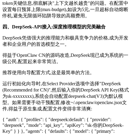
token关键信息,彻底解决"上下文越长越贵"的问题。在配置中
设置每日预算上限(max-budget),如设为5元,一旦超标自动熔断
停机,避免无限循环陷阱导致的高额费用。
四、DeepSeek-API接入:深度推理模型的完美融合
DeepSeek凭借强大的推理能力和极具竞争力的价格,成为开发
者和企业用户的首选模型之一。
得益于OpenClaw CN的源码改造,DeepSeek现已成为系统的一
级公民,配置起来非常简洁。
推荐使用向导配置方式,这是最简单的方法。
运行初始化向导时,在Select Provider选项中选择"DeepSeek
(Recommended for CN)",然后输入你的DeepSeek API Key(格式
为sk-xxxxxxxx),系统会自动配置deepseek-chat(V3)为默认模
型。如果需要手动干预配置,修改~/.openclaw/openclaw.json文
件,得益于原生集成,配置文件变得非常清爽:
{ "auth": { "profiles": { "deepseek:default": { "provider":
"deepseek", "mode": "api_key", "apiKey": "sk-你的DeepSeek-
Key" } } }, "agents": { "defaults": { "model": { "primary":