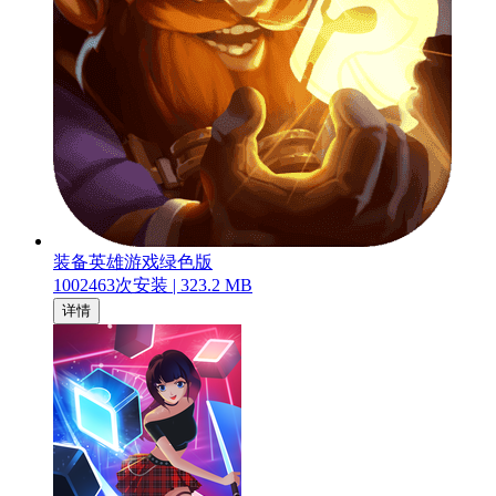
装备英雄游戏绿色版
1002463
次安装 |
323.2 MB
详情