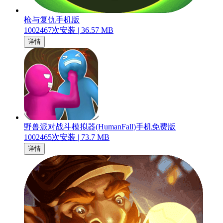
枪与复仇手机版
1002467
次安装 |
36.57 MB
详情
野兽派对战斗模拟器(HumanFall)手机免费版
1002465
次安装 |
73.7 MB
详情