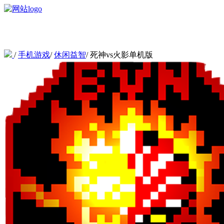
/
手机游戏
/
休闲益智
/
死神vs火影单机版