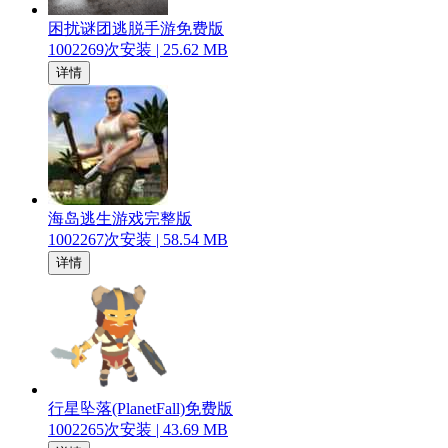
困扰谜团逃脱手游免费版
1002269
次安装 |
25.62 MB
详情
海岛逃生游戏完整版
1002267
次安装 |
58.54 MB
详情
行星坠落(PlanetFall)免费版
1002265
次安装 |
43.69 MB