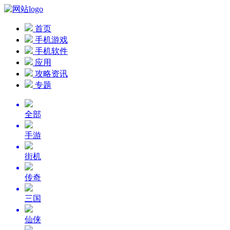
首页
手机游戏
手机软件
应用
攻略资讯
专题
全部
手游
街机
传奇
三国
仙侠