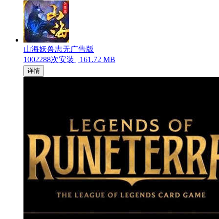
山海妖兽志无广告版
1002288
次安装 |
161.72 MB
详情