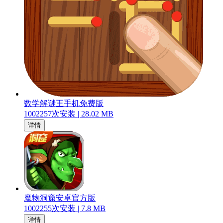
数学解谜王手机免费版
1002257
次安装 |
28.02 MB
详情
魔物洞窟安卓官方版
1002255
次安装 |
7.8 MB
详情