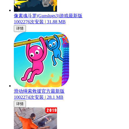
像素魂斗罗(Gunslugs3)游戏最新版
1002276
次安装 |
31.88 MB
详情
滑动绳索救援官方最新版
1002274
次安装 |
28.1 MB
详情