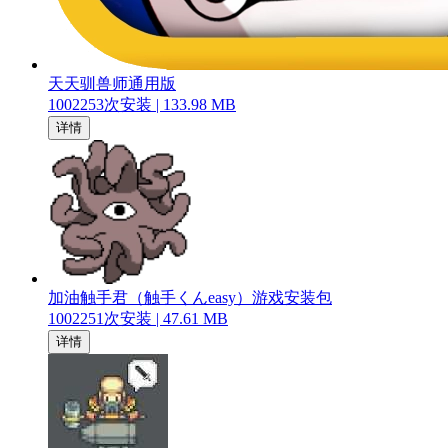
天天驯兽师通用版
1002253
次安装 |
133.98 MB
详情
加油触手君（触手くんeasy）游戏安装包
1002251
次安装 |
47.61 MB
详情