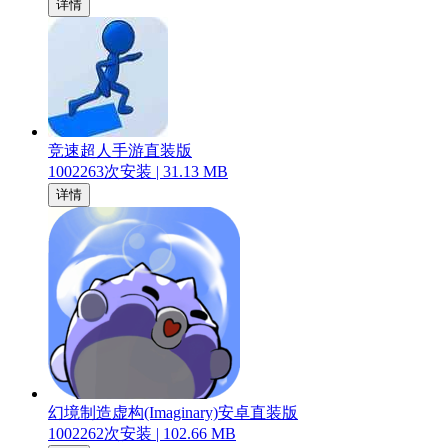
详情
竞速超人手游直装版
1002263
次安装 |
31.13 MB
详情
幻境制造虚构(Imaginary)安卓直装版
1002262
次安装 |
102.66 MB