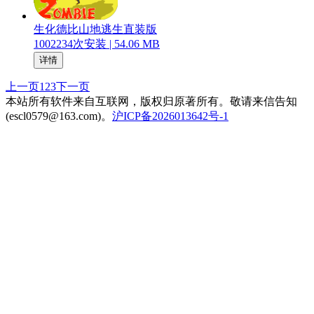
生化德比山地逃生直装版
1002234
次安装 |
54.06 MB
详情
上一页
1
2
3
下一页
本站所有软件来自互联网，版权归原著所有。敬请来信告知
(escl0579@163.com)。
沪ICP备2026013642号-1