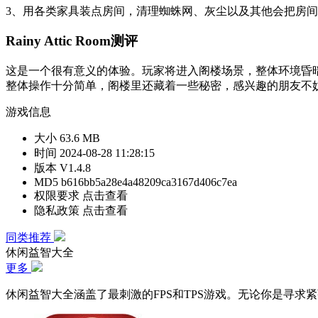
3、用各类家具装点房间，清理蜘蛛网、灰尘以及其他会把房
Rainy Attic Room测评
这是一个很有意义的体验。玩家将进入阁楼场景，整体环境昏
整体操作十分简单，阁楼里还藏着一些秘密，感兴趣的朋友不
游戏信息
大小
63.6 MB
时间
2024-08-28 11:28:15
版本
V1.4.8
MD5
b616bb5a28e4a48209ca3167d406c7ea
权限要求
点击查看
隐私政策
点击查看
同类推荐
休闲益智大全
更多
休闲益智大全涵盖了最刺激的FPS和TPS游戏。无论你是寻求