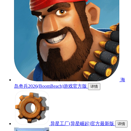
海
岛奇兵2026(BoomBeach)游戏官方版
详情
异星工厂(异星崛起)官方最新版
详情