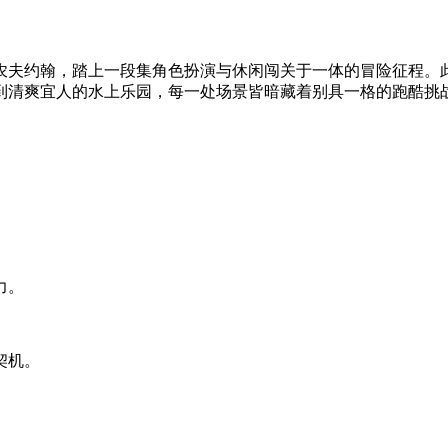
农夫约翰，踏上一段集角色扮演与休闲闯关于一体的冒险征程。
到清爽宜人的水上乐园，每一处场景皆暗藏着别具一格的跑酷挑
力。
契机。