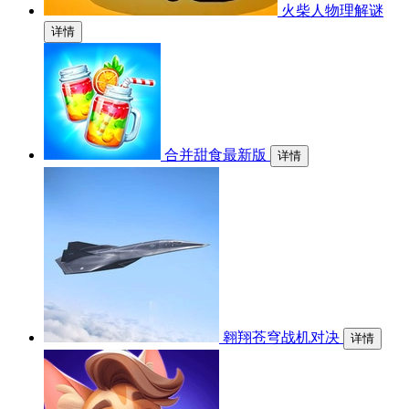
火柴人物理解谜
详情
合并甜食最新版
详情
翱翔苍穹战机对决
详情