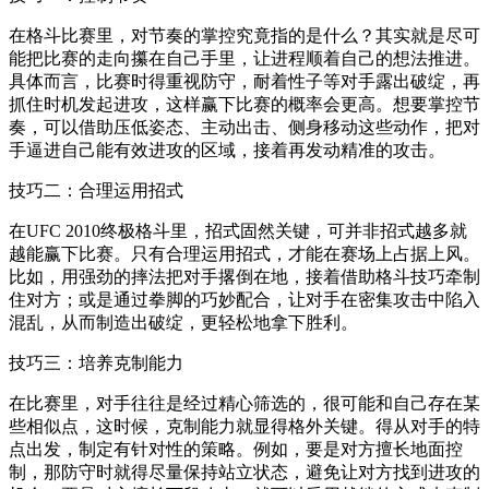
在格斗比赛里，对节奏的掌控究竟指的是什么？其实就是尽可
能把比赛的走向攥在自己手里，让进程顺着自己的想法推进。
具体而言，比赛时得重视防守，耐着性子等对手露出破绽，再
抓住时机发起进攻，这样赢下比赛的概率会更高。想要掌控节
奏，可以借助压低姿态、主动出击、侧身移动这些动作，把对
手逼进自己能有效进攻的区域，接着再发动精准的攻击。
技巧二：合理运用招式
在UFC 2010终极格斗里，招式固然关键，可并非招式越多就
越能赢下比赛。只有合理运用招式，才能在赛场上占据上风。
比如，用强劲的摔法把对手撂倒在地，接着借助格斗技巧牵制
住对方；或是通过拳脚的巧妙配合，让对手在密集攻击中陷入
混乱，从而制造出破绽，更轻松地拿下胜利。
技巧三：培养克制能力
在比赛里，对手往往是经过精心筛选的，很可能和自己存在某
些相似点，这时候，克制能力就显得格外关键。得从对手的特
点出发，制定有针对性的策略。例如，要是对方擅长地面控
制，那防守时就得尽量保持站立状态，避免让对方找到进攻的