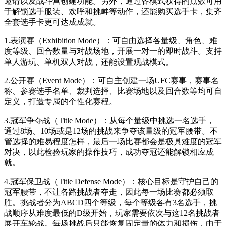
邀请以及战斗营创建功能。另外，通过各模式获得的点数可用
于解锁选手服装、欢呼和挑衅等动作，还能购买选手卡，集齐
全套选手卡更可达成成就。
1.表演赛（Exhibition Mode）：可自由选择各量级、角色、难
度等级、回合数量与对战场地，开展一对一的即时战斗。支持
单人游玩、单机双人对战，还能设置观战模式。
2.公开赛（Event Mode）：可自主创建一场UFC赛事，赛事名
称、参赛选手名单、裁判选择、比赛场地以及回合数等均可自
定义，打造专属的个性化赛程。
3.冠军争夺战（Title Mode）：从每个量级中挑选一名选手，
通过8场、10场或是12场的挑战来争夺该量级的冠军腰带。不
管选择的难易程度怎样，最后一场比赛都会是极具难度的冠军
对决，以此检验玩家的操作技巧，成功夺冠还能解锁相应成
就。
4.冠军保卫战（Title Defense Mode）：核心目标是守护自己的
冠军腰带，不让各路挑战者夺走，因此每一场比赛都必须取
胜。挑战者分为ABCD四个等级，每个等级各有3名选手，挑
战顺序从难度最低的D级开始，玩家需要依次与这12名挑战者
展开车轮战。每场挑战后只能恢复固定量的体力和损伤，由于