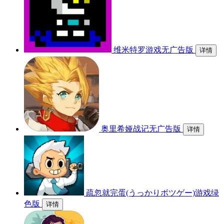
维米特罗游戏无广告版
详情
奥里希娅战记无广告版
详情
疏忽就完蛋(うっかりボツゲー)游戏绿
色版
详情