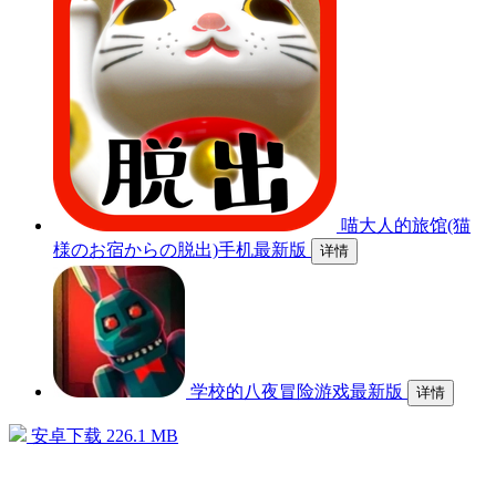
喵大人的旅馆(猫
様のお宿からの脱出)手机最新版
详情
学校的八夜冒险游戏最新版
详情
安卓下载
226.1 MB