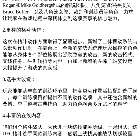
Rogan和Mike Goldberg组成的解说团队、八角笼资深播报员
Bruce Buffer，以及八角笼女郎、裁判和训练员等角色，力求
让玩家在游戏过程中深切体会到这项赛事的核心魅力。
2.更棒的格斗动作：
这次在格斗动作方面取得了显著进步。新增了上体摆动系统与
头部动作机制；在擂台上，全新的姿势系统使玩家操控的角色
能够从身体各个部位施展出强劲致命的攻击。新的攻击招式、
支线任务、生涯转折等内容，再加上新增的左撇子站姿设定，
大幅提升了游戏的真实感。
3.选手大改造：
玩家能够从丰富的训练环节里，把各类动作灵活搭配到选手身
上。每个训练项目都提供不同的动作选项，其中还包含新增的
桑博、空手道与古典摔角，助力角色融合多元武术的精华。
4.丰富的在线内容：
咱们组个格斗战队，大伙儿一块练技能冲等级。一起组队、练
UFC格斗选手同款训练内容，然后上线找其他战队切磋较量。