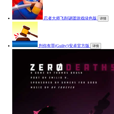
忍者大师飞削谜团游戏绿色版
详情
判你有罪(Guilty!)安卓官方版
详情