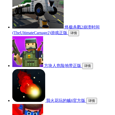
终极杀戮2崩溃时间
(TheUltimateCarnage2)游戏正版
详情
方块人危险地带正版
详情
我火花玩的贼6官方版
详情