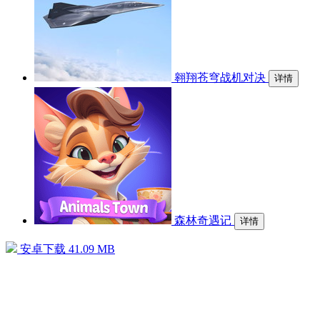
翱翔苍穹战机对决
详情
森林奇遇记
详情
安卓下载
41.09 MB