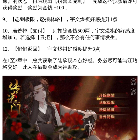
豫】的状态，再表现出【窃喜又克制】，完成这些步骤后即可
获得奖励，奖励为金钱 +100 。
9、【忍到极限，怒揍林峪】，宇文煜祺好感提升1点
10、若选择【支付】，则扣除金钱500两，宇文煜祺的好感度
增加5。若选择【丑拒】，那么不会有任何事情发生。
12、【悄悄返回】，宇文煜祺好感度提升3点
在1至3章中，总共获取了陆承砚25点好感。务必尽可能与江珞
珞交好，此人在后期会成为神助攻。