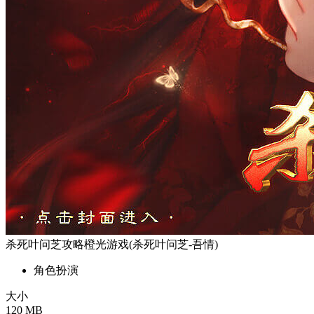
杀死叶问芝攻略橙光游戏(杀死叶问芝-吾情)
角色扮演
大小
120 MB