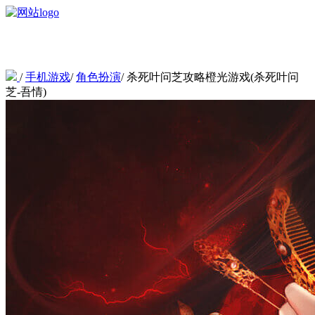
/
手机游戏
/
角色扮演
/
杀死叶问芝攻略橙光游戏(杀死叶问
芝-吾情)