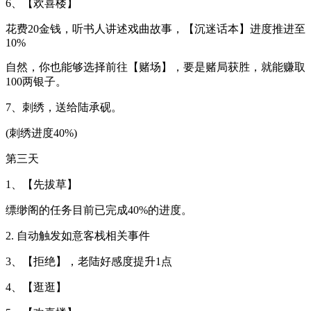
6、【欢喜楼】
花费20金钱，听书人讲述戏曲故事，【沉迷话本】进度推进至
10%
自然，你也能够选择前往【赌场】，要是赌局获胜，就能赚取
100两银子。
7、刺绣，送给陆承砚。
(刺绣进度40%)
第三天
1、【先拔草】
缥缈阁的任务目前已完成40%的进度。
2. 自动触发如意客栈相关事件
3、【拒绝】，老陆好感度提升1点
4、【逛逛】