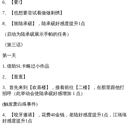
6、【要!】
7、【也想要尝试着做做刺绣】
8、【致陆承砚】，陆承砚好感度提升1点
（启动为陆承砚展示手帕的任务）
《第三话》
第一天
1. 借助SL卡略过小作品
2、【逛逛】
3、首先来到【欢喜楼】，接着前往【二楼】，在那里跟他打
招呼（此举动会使陆承砚好感增加 1 点）
(触发萧白殊事件)
4、【咬牙邀请】，花费40金钱，老陆好感度提升1点，江珞珞
好感度提升1点