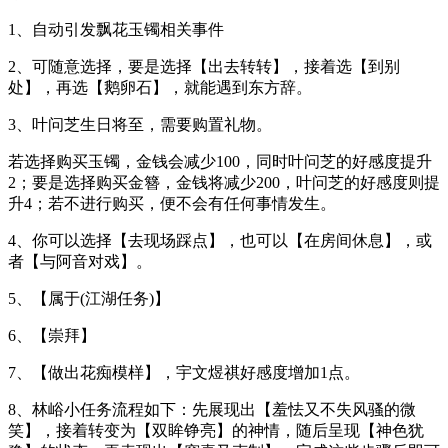
1、自动引发飘花玉镯相关事件
2、可随意选择，要是选择【出去转转】，接着选【到别
处】，再选【鹅卵石】，就能遇到东方辞。
3、叶问芝生日将至，需要购置礼物。
若选择购买玉镯，金钱会减少100，同时叶问芝的好感度提升
2；要是选择购买金簪，金钱将减少200，叶问芝的好感度则提
升4；若不进行购买，便不会有任何事情发生。
4、你可以选择【去现场踩点】，也可以【在房间休息】，或
者【与阿音对戏】。
5、【属于(江湖任务)】
6、【崇拜】
7、【做出花痴模样】，宇文煜祺好感度增加1点。
8、林峪小任务流程如下：先展现出【羞怯又不失风骚的微
笑】，接着转变为【双眸铮亮】的神情，随后呈现【神色犹