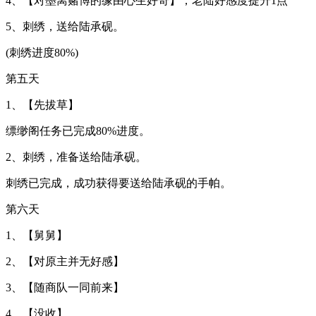
4、【对墨离赌博的缘由心生好奇】，老陆好感度提升1点
5、刺绣，送给陆承砚。
(刺绣进度80%)
第五天
1、【先拔草】
缥缈阁任务已完成80%进度。
2、刺绣，准备送给陆承砚。
刺绣已完成，成功获得要送给陆承砚的手帕。
第六天
1、【舅舅】
2、【对原主并无好感】
3、【随商队一同前来】
4、【没收】