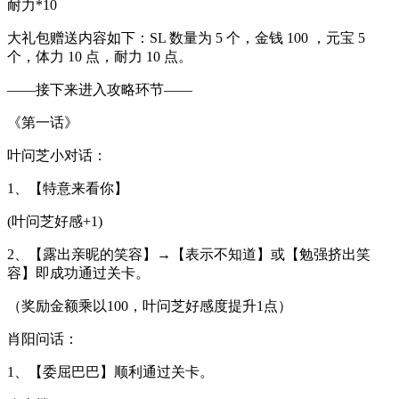
耐力*10
大礼包赠送内容如下：SL 数量为 5 个，金钱 100 ，元宝 5
个，体力 10 点，耐力 10 点。
——接下来进入攻略环节——
《第一话》
叶问芝小对话：
1、【特意来看你】
(叶问芝好感+1)
2、【露出亲昵的笑容】→【表示不知道】或【勉强挤出笑
容】即成功通过关卡。
（奖励金额乘以100，叶问芝好感度提升1点）
肖阳问话：
1、【委屈巴巴】顺利通过关卡。