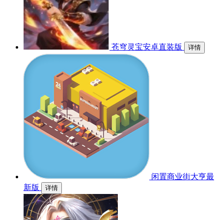
苍穹灵宝安卓直装版
详情
闲置商业街大亨最
新版
详情