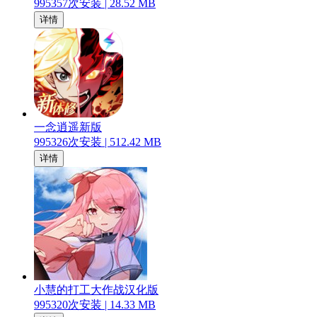
995357
次安装 |
28.52 MB
详情
一念逍遥新版
995326
次安装 |
512.42 MB
详情
小慧的打工大作战汉化版
995320
次安装 |
14.33 MB