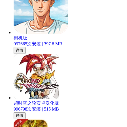
街机版
997665
次安装 |
397.8 MB
详情
超时空之轮安卓汉化版
996798
次安装 |
515 MB
详情