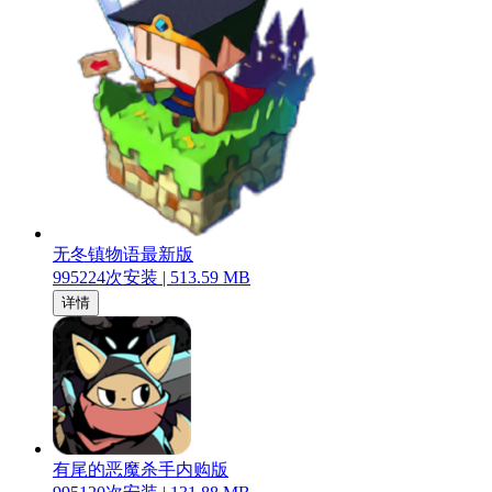
无冬镇物语最新版
995224
次安装 |
513.59 MB
详情
有尾的恶魔杀手内购版