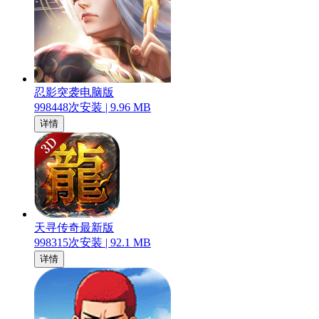
忍影突袭电脑版
998448
次安装 |
9.96 MB
详情
天寻传奇最新版
998315
次安装 |
92.1 MB
详情