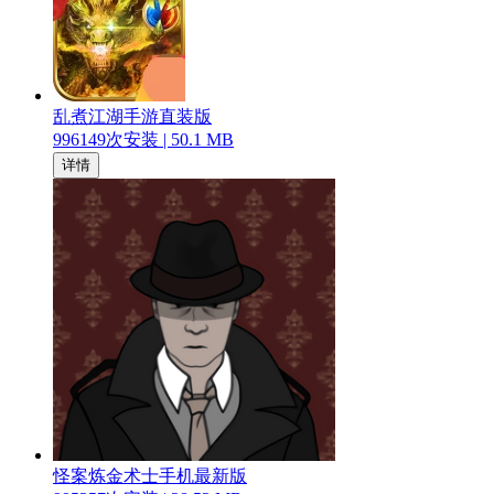
乱煮江湖手游直装版
996149
次安装 |
50.1 MB
详情
怪案炼金术士手机最新版