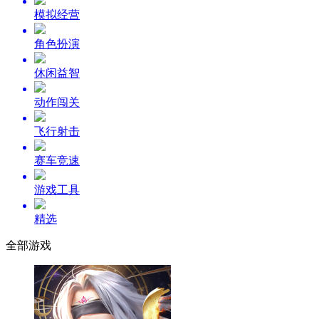
模拟经营
角色扮演
休闲益智
动作闯关
飞行射击
赛车竞速
游戏工具
精选
全部游戏