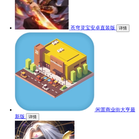
苍穹灵宝安卓直装版
详情
闲置商业街大亨最
新版
详情