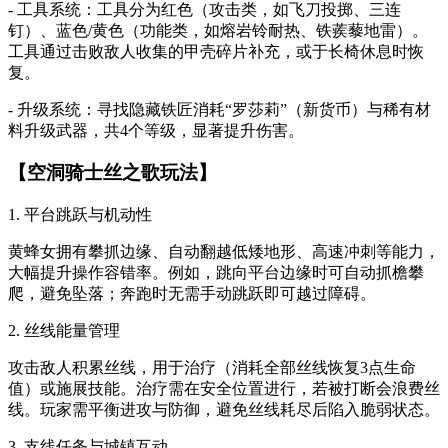
- 工具系统：工具分为红色（攻击类，如飞刀投掷、三连
钉）、蓝色/黄色（功能类，如熔岩铃耐热、铁蒺藜地雷）。
工具通过击败敌人收集的甲壳碎片补充，或于长椅休息时恢
复。
- 升级系统：寻找隐藏铁匠消耗“罗莎莉”（新货币）与稀有材
料升级武器，共4个等级，显著提升伤害。
【空洞骑士丝之歌玩法】
1. 平台跳跃与机动性
黄蜂女拥有攀抓边缘、自动翻越低矮地形、高速冲刺等能力，
大幅提升操作容错率。例如，跳向平台边缘时可自动抓檐攀
爬，避免坠落；奔跑时无需手动跳跃即可越过障碍。
2. 丝线能量管理
攻击敌人积累丝线，用于治疗（消耗全部丝线恢复3点生命
值）或施展技能。治疗需在安全位置进行，若被打断会浪费丝
线。玩家需平衡进攻与防御，避免丝线耗尽后陷入脆弱状态。
3. 支线任务与城镇互动