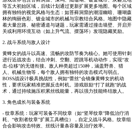
等五大初始区域，后续计划通过更新扩展更多地图。每个区域
拥有独特的视觉风格与生态：如苔藓洞窟的潮湿幽暗、珊瑚森
林的绚丽色彩、镀金城市的机械与宗教结合风格。地图中隐藏
着大量岔路、秘密通道与谜题，玩家需通过撞击墙壁、开启开
关或利用环境互动（如上升气流、摆荡环）发现隐藏奖励。
2. 战斗系统与敌人设计
黄蜂女的战斗以高速、流畅的攻防节奏为核心。她可使用针刺
进行近战攻击，结合冲刺、空翻、蹬跳等机动动作，实现“攻
击-位移”的无缝衔接。敌人种类超过150种，涵盖野兽、猎
人、机械生物等，每个敌人拥有独特的攻击模式与弱点。
BOSS战设计极具挑战性，例如“蕾丝”会镜像黄蜂女的机动
性，要求玩家精准把握反击时机。游戏鼓励“打了就跑”的战
术，通过持续施压积累丝线能量，再以强力技能终结敌人。
3. 角色成长与装备系统
- 纹章系统：玩家可装备不同纹章（如“竖琴纹章”降低治疗消
耗、“收割者纹章”扩展工具槽位），自定义战斗风格。纹章组
合会影响攻击特效、丝线计量条容量及治疗效率。