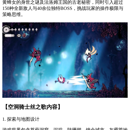
黄蜂女的身世之谜及法洛姆王国的古老秘密，同时引入超过
150种全新敌人与40余位独特BOSS，挑战玩家的操作极限与
策略思维。
【空洞骑士丝之歌内容】
1. 探索与地图设计
游戏世界包含苔藓洞窟、深坞、陆珊瑚、镀金城市、灰霾荒地