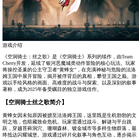
游戏介绍
《空洞骑士：丝之歌》是《空洞骑士》系列的续作，由Team
Cherry开发，延续了银河恶魔城类动作冒险的核心玩法。玩家
将操控圣巢的公主守卫者“黄蜂女”，在充满神秘与危险的法洛
姆王国中展开冒险，揭开被俘背后的真相，攀登王国之巅。游
戏以手绘风格的画面、高难度的战斗与探索、以及深刻的叙事
著称，成为2025年备受瞩目的独立游戏佳作。
【空洞骑士丝之歌简介】
黄蜂女因未知原因被掳至法洛姆王国，这里既是生机勃勃的文
明之地，也暗藏致命危机。玩家需通过战斗、解谜与平台跳
跃，穿越苔藓洞穴、珊瑚森林、镀金城市等多样生物群落，最
终抵达闪耀城堡。游戏通过碎片化叙事与角色互动，逐步揭示