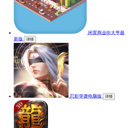
闲置商业街大亨最
新版
详情
忍影突袭电脑版
详情