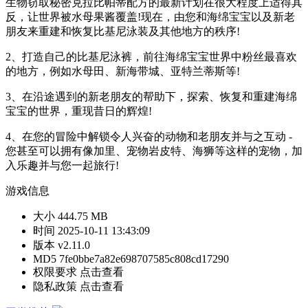
生物窃取秘密克拉比帕蒂配方的最新计划在很大程度上适得其
反，让世界被水母果酱覆盖!现在，由您和海绵宝宝以及新老
朋友来重建和恢复比基尼泳装及其他地方的秩序!
2、打造自己的比基尼泳裤，前往海绵宝宝世界中粉丝最喜欢
的地方，例如水母田、新海带城、亚特兰蒂斯等!
3、在沿途遇到的新老朋友的帮助下，探索、恢复和重建海绵
宝宝的世界，重现昔日的辉煌!
4、在您的冒险中解锁令人兴奋的动物和老朋友并与之互动 -
您甚至可以拥有像加里、宠物岩皮特、海狮等这样的宠物，加
入乐趣并与您一起旅行!
游戏信息
大小
444.75 MB
时间
2025-10-11 13:43:09
版本
v2.11.0
MD5
7fe0bbe7a82e698707585c808cd17290
权限要求
点击查看
隐私政策
点击查看