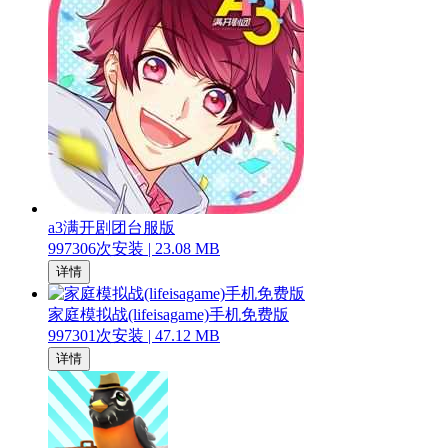
a3满开剧团台服版
997306
次安装 |
23.08 MB
详情
家庭模拟战(lifeisagame)手机免费版
997301
次安装 |
47.12 MB
详情