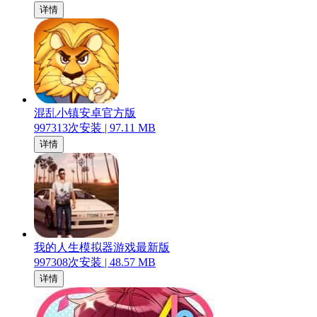
详情
混乱小镇安卓官方版
997313
次安装 |
97.11 MB
详情
我的人生模拟器游戏最新版
997308
次安装 |
48.57 MB
详情