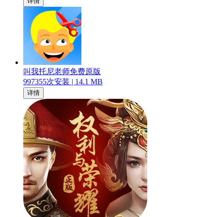
详情
叫我托尼老师免费原版
997355
次安装 |
14.1 MB
详情