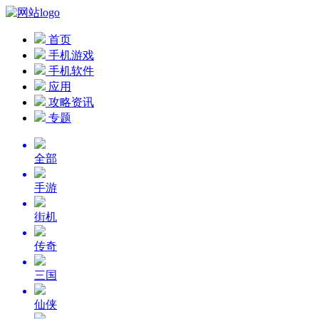
首页
手机游戏
手机软件
应用
攻略资讯
专题
全部
手游
街机
传奇
三国
仙侠