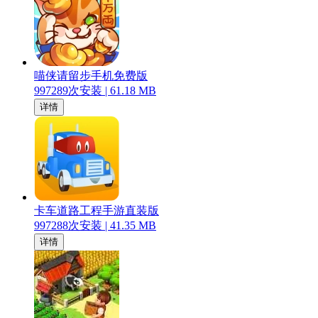
喵侠请留步手机免费版
997289
次安装 |
61.18 MB
详情
卡车道路工程手游直装版
997288
次安装 |
41.35 MB
详情