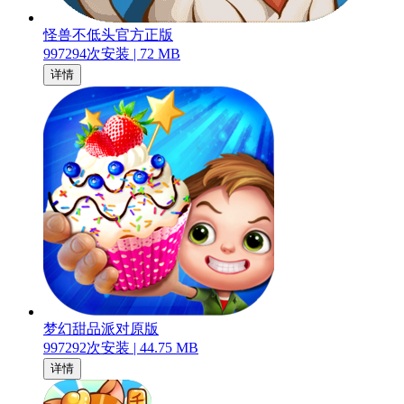
怪兽不低头官方正版
997294
次安装 |
72 MB
详情
梦幻甜品派对原版
997292
次安装 |
44.75 MB
详情