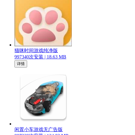
猫咪时间游戏纯净版
997340
次安装 |
18.63 MB
详情
闲置小车游戏无广告版