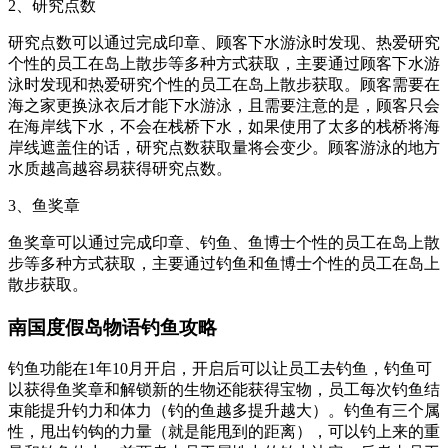
2、研究点数
研究点数可以通过完成印章、顾客下水游泳时发现、热爱研究
个性的员工在岛上散步等多种方式获取，主要通过顾客下水游
泳时发现和热爱研究个性的员工在岛上散步获取。顾客需要在
海之家更换泳衣后才能下水游泳，且需要注意的是，顾客只会
在海岸线下水，不会在栈桥下水，如果使用了太多的栈桥将海
岸线遮盖住的话，研究点数获取量将会变少。顾客游泳的地方
水质越高越容易获得研究点数。
3、鱼奖章
鱼奖章可以通过完成印章、钓鱼、鱼博士个性的员工在岛上散
步等多种方式获取，主要通过钓鱼和鱼博士个性的员工在岛上
散步获取。
南国度假岛物语钓鱼攻略
钓鱼功能在1年10月开启，开启后可以让员工去钓鱼，钓鱼可
以获得鱼奖章和解锁新的生物还能获得宝物，员工每次钓鱼结
束能提升钓力和体力（钓的鱼越多提升越大）。钓鱼有三个属
性，甩出钓钩的力量（就是能甩到的距离），可以钓上来的重