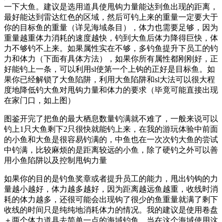
一下大鱼。建议是选用道具使甩钩力量能达到鱼出现的距离，
最好能达到雷达红色的区域，然后可钓上来的重量一定要大于
你的目标鱼的重量（详见海域条目），体力也需要足够，因为
重量越重体力消耗的速度越快，钓到大鱼后体力降得巨快，体
力不够钓不上来。如果属性实在不够，多钓鱼提升下员工的钓
力和体力（下面有具体方法），如果你所有属性都刚刚好，正
好能钓上一条，可以利用sl使第一个上钩的正好是目标鱼。如
果你已经解锁了大鱼陷阱，利用大鱼陷阱和sl大法可以很大程
度地降低钓大鱼对甩钩力量和体力的要求（毕竟可能直接出现
在家门口，如上图）
图鉴开完了把鱼的最大栖息数量钓满就不难了，一般来说可以
钓上1只大鱼剩下2只很快就能钓上来，在我的游玩体验中前面
的小鱼和大鱼是很容易钓满的，中鱼也在一次次钓大鱼的尝试
中钓满，比较麻烦的是距离较远的小鱼，除了硬钓之外可以善
用小鱼陷阱以及控制甩钩力量
如果你的目的是钓鱼奖章或者提升员工的能力，甩出钓钩的力
量越小越好，体力越多越好，因为距离越远鱼越重，收线时消
耗的体力越多，还很可能会出现钩了很少的鱼重量就满了剩下
收线的时间只是纯纯地消耗体力的情况。我的建议是使用卷盘
＋两个体力道具去简单一点的海域钓鱼，当在这个海域使用这