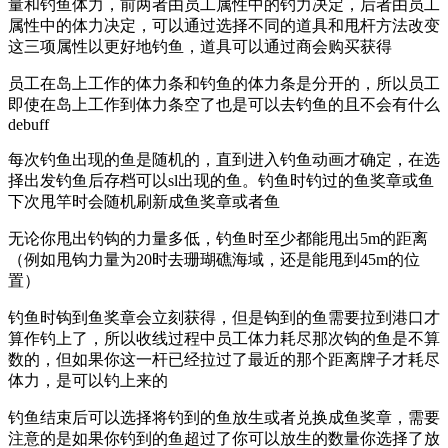
量和钓鱼体力，前两者由员工属性中的钓力决定，后者由员工
属性中的体力决定，可以通过选择不同的道具和甩杆方法改变
这三项属性以更好地钓鱼，道具可以通过商会购买获得
员工在岛上工作的体力条和钓鱼的体力条是分开的，所以员工
即使在岛上工作到体力条空了也是可以去钓鱼的且不会有什么
debuff
每次钓鱼出现的鱼是随机的，直到进入钓鱼动画才确定，在选
择出发钓鱼后存档可以sl出现的鱼。钓鱼时钓过的鱼奖章或鱼
下次甩竿时会随机刷新成鱼奖章或者鱼
无论你甩出钓钩的力量多低，钓鱼时至少都能甩出5m的距离
（例如甩钩力量为20时去珊瑚礁海域，还是能甩到45m的位
置）
钓鱼时钩到鱼奖章会立刻获得，但是钩到的鱼需要拉到港口才
算作钓上了，所以收线过程中员工体力耗尽那次钩的鱼是不算
数的，但如果你这一杆已经拉过了最近的那个距离牌子才耗尽
体力，是可以钓上来的
钓鱼结束后可以选择将钓到的鱼放生或者兑换成鱼奖章，需要
注意的是如果你钓到的鱼超过了你可以放生的数量你选择了放