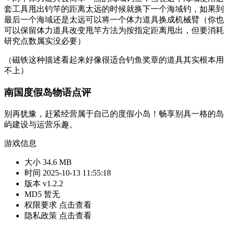
套工具甩出钓竿的距离太远的时候就换下一个海域钓，如果到
最后一个海域还是太远可以将一个体力道具换成机械臂（你也
可以保留体力道具改变甩竿方法为按指定距离甩出，但要消耗
研究点数属实没必要）
（磁铁这种描述看起来好像很适合钓鱼奖章的道具其实根本用
不上）
南国度假岛物语点评
别再犹豫，赶紧经营属于自己的度假小岛！畅享别具一格的岛
屿建设与运营乐趣。
游戏信息
大小
34.6 MB
时间
2025-10-13 11:55:18
版本
v1.2.2
MD5
暂无
权限要求
点击查看
隐私政策
点击查看