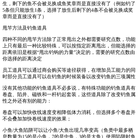
生，剩下的鱼不会被兑换成鱼奖章而是直接没有了（例如钓了
5条但只能放生1条，选择了放生后剩下的4条不会被兑换成奖
章而是直接没有了）
甩竿方法及钓鱼道具
四种不同的甩竿方法除了正常甩出之外都需要研究点数，功能
上只有最后一种比较特殊，可以按指定距离甩出，但能选择的
距离依旧是根据“甩出钓钩的力量”决定的，需要的研究点数由
你选择的距离决定
员工道具可以通过商会购买等途径获得，在增加员工能力的同
时部分员工道具可以在钓鱼的时候装备以改变钓鱼的三项属性
没有其他功能的钓鱼道具不必多说，有特殊功能的钓鱼道具有
卷盘、陷井、磁铁和一杆钓起套装，这些道具除了改变钓鱼属
性之外还有别的能力：
卷盘可以加快收线速度变相降低体力消耗，但选择多个卷盘并
不会叠加加快卷线速度的效果；
小鱼/大鱼陷阱可以让小鱼/大鱼出现几率变高（鱼类中最多栖
息数量为15的是小鱼，7的是中鱼，3的是大鱼）使用陷阱时鱼