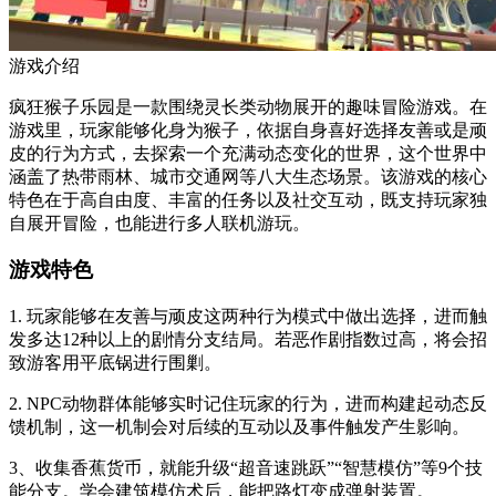
游戏介绍
疯狂猴子乐园是一款围绕灵长类动物展开的趣味冒险游戏。在
游戏里，玩家能够化身为猴子，依据自身喜好选择友善或是顽
皮的行为方式，去探索一个充满动态变化的世界，这个世界中
涵盖了热带雨林、城市交通网等八大生态场景。该游戏的核心
特色在于高自由度、丰富的任务以及社交互动，既支持玩家独
自展开冒险，也能进行多人联机游玩。
游戏特色
1. 玩家能够在友善与顽皮这两种行为模式中做出选择，进而触
发多达12种以上的剧情分支结局。若恶作剧指数过高，将会招
致游客用平底锅进行围剿。
2. NPC动物群体能够实时记住玩家的行为，进而构建起动态反
馈机制，这一机制会对后续的互动以及事件触发产生影响。
3、收集香蕉货币，就能升级“超音速跳跃”“智慧模仿”等9个技
能分支。学会建筑模仿术后，能把路灯变成弹射装置。