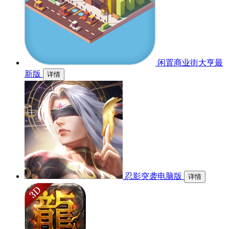
闲置商业街大亨最
新版
详情
忍影突袭电脑版
详情