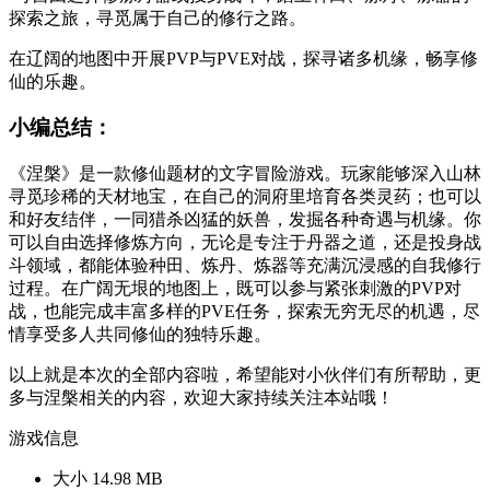
探索之旅，寻觅属于自己的修行之路。
在辽阔的地图中开展PVP与PVE对战，探寻诸多机缘，畅享修
仙的乐趣。
小编总结：
《涅槃》是一款修仙题材的文字冒险游戏。玩家能够深入山林
寻觅珍稀的天材地宝，在自己的洞府里培育各类灵药；也可以
和好友结伴，一同猎杀凶猛的妖兽，发掘各种奇遇与机缘。你
可以自由选择修炼方向，无论是专注于丹器之道，还是投身战
斗领域，都能体验种田、炼丹、炼器等充满沉浸感的自我修行
过程。在广阔无垠的地图上，既可以参与紧张刺激的PVP对
战，也能完成丰富多样的PVE任务，探索无穷无尽的机遇，尽
情享受多人共同修仙的独特乐趣。
以上就是本次的全部内容啦，希望能对小伙伴们有所帮助，更
多与涅槃相关的内容，欢迎大家持续关注本站哦！
游戏信息
大小
14.98 MB