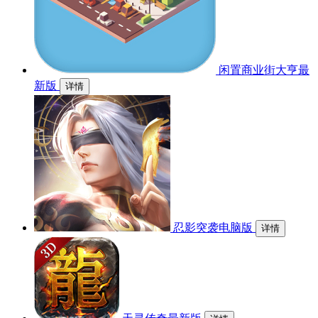
闲置商业街大亨最
新版
详情
忍影突袭电脑版
详情