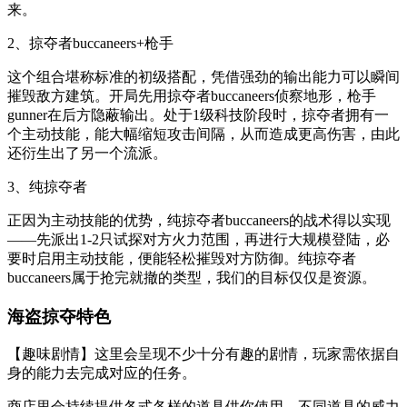
来。
2、掠夺者buccaneers+枪手
这个组合堪称标准的初级搭配，凭借强劲的输出能力可以瞬间
摧毁敌方建筑。开局先用掠夺者buccaneers侦察地形，枪手
gunner在后方隐蔽输出。处于1级科技阶段时，掠夺者拥有一
个主动技能，能大幅缩短攻击间隔，从而造成更高伤害，由此
还衍生出了另一个流派。
3、纯掠夺者
正因为主动技能的优势，纯掠夺者buccaneers的战术得以实现
——先派出1-2只试探对方火力范围，再进行大规模登陆，必
要时启用主动技能，便能轻松摧毁对方防御。纯掠夺者
buccaneers属于抢完就撤的类型，我们的目标仅仅是资源。
海盗掠夺特色
【趣味剧情】这里会呈现不少十分有趣的剧情，玩家需依据自
身的能力去完成对应的任务。
商店里会持续提供各式各样的道具供你使用，不同道具的威力