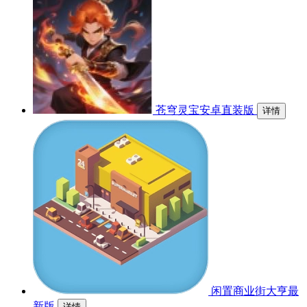
苍穹灵宝安卓直装版
详情
闲置商业街大亨最
新版
详情