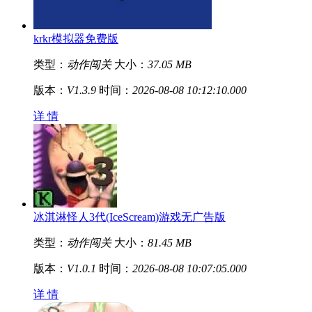
krkr模拟器免费版
类型：
动作闯关
大小：
37.05 MB
版本：
V1.3.9
时间：
2026-08-08 10:12:10.000
详 情
冰淇淋怪人3代(IceScream)游戏无广告版
类型：
动作闯关
大小：
81.45 MB
版本：
V1.0.1
时间：
2026-08-08 10:07:05.000
详 情