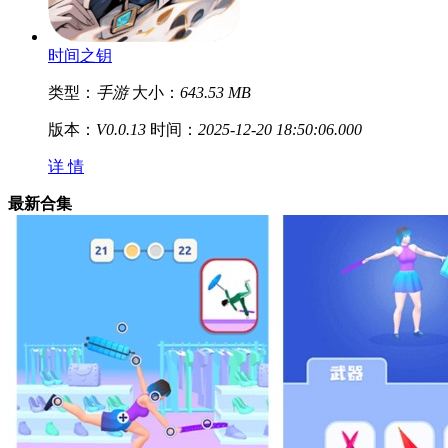
时间之钥
类型：
手游
大小：
643.53 MB
版本：
V0.0.13
时间：
2025-12-20 18:50:06.000
详 情
最新合集