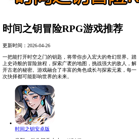
时间之钥冒险RPG游戏推荐
更新时间：2026-04-26
一把能打开时空之门的钥匙，将带你步入宏大的奇幻世界。踏
上史诗般的冒险旅程，探索广袤的地图，挑战强大的敌人，解
开古老的秘密。游戏融合了丰富的角色成长与探索元素，每一
次抉择都可能影响世界的未来。
时间之钥安卓版