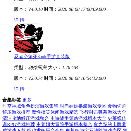
版本：
V4.0.10
时间：
2026-08-08 17:00:09.000
详 情
忍者必须死3apk手游直装版
类型：
动作闯关
大小：
1.76 GB
版本：
V2.0.74
时间：
2026-08-08 16:54:12.000
详 情
合集标签
更多
时空神域角色扮演游戏集锦
时尚娃娃换装游戏专区
食物切割
解压游戏推荐
魔性搞笑休闲游戏精选
飞行射击弹幕游戏大全
清洁收纳解压游戏整合
史诗战争策略游戏版本大全
史莱姆传
说RPG游戏推荐
史莱姆大冒险手游版本整合
食之契约卡牌养
成游戏下载
招聘求职平台合集
史莱姆与宝石消除游戏专区
冒