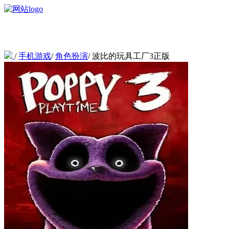
/
手机游戏
/
角色扮演
/
波比的玩具工厂3正版