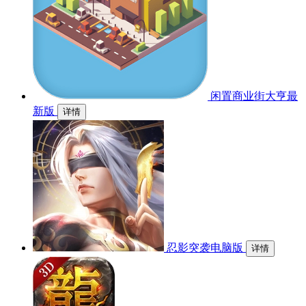
闲置商业街大亨最
新版
详情
忍影突袭电脑版
详情