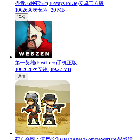
抖音36种死法"(36WaysToDie)安卓官方版
1002630
次安装 |
20 MB
详情
第一英雄(FirstHero)手机正版
1002628
次安装 |
89.27 MB
详情
死亡突围：僵尸战争(DeadAheadZombieWarfare)游戏绿