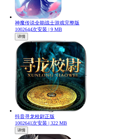
神魔传说全能战士游戏完整版
1002644
次安装 |
9 MB
详情
抖音寻龙校尉正版
1002641
次安装 |
322 MB
详情