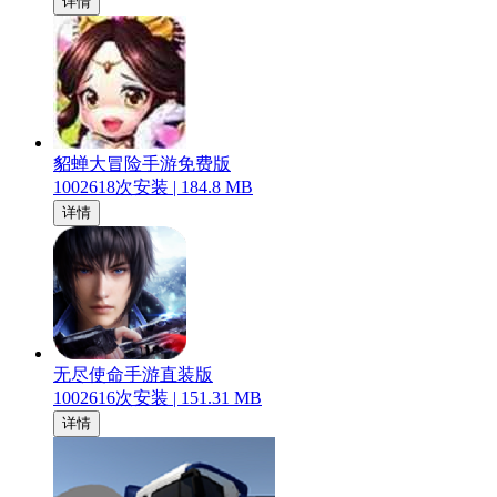
详情
貂蝉大冒险手游免费版
1002618
次安装 |
184.8 MB
详情
无尽使命手游直装版
1002616
次安装 |
151.31 MB
详情