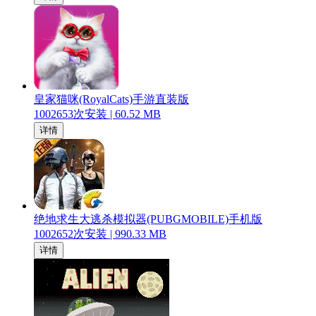
皇家猫咪(RoyalCats)手游直装版
1002653
次安装 |
60.52 MB
详情
绝地求生大逃杀模拟器(PUBGMOBILE)手机版
1002652
次安装 |
990.33 MB
详情